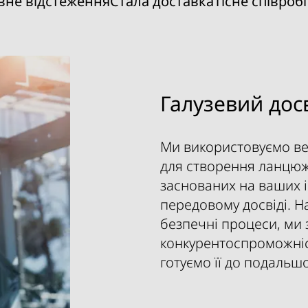
вне відстеження
Стала доставка
Тісне співроб
Галузевий дос
Ми використовуємо ве
для створення ланцюж
заснованих на ваших і
передовому досвіді. Н
безпечні процеси, ми 
конкурентоспроможніс
готуємо її до подальш