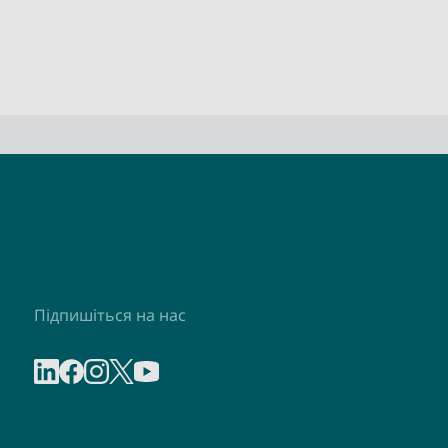
Підпишіться на нас
Share on linkedIn
Share on Facebook
Share on Instagram
Share on X
Share on Youtube