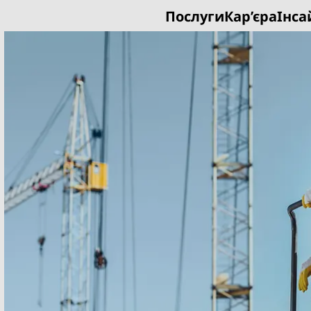
Послуги
Кар’єра
Інса