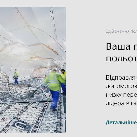
Здійснення по
Ваша 
польот
Відправля
допомогою
низку перев
лідера в га
Детальніш