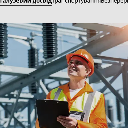
Галузевий досвід
Транспортування
Безперер