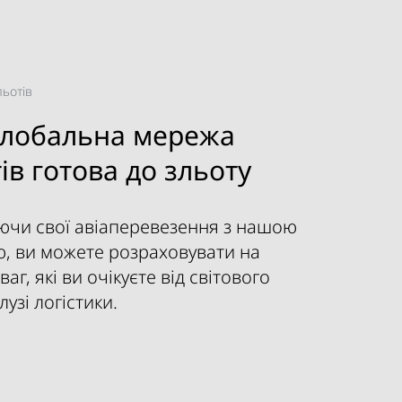
льотів
глобальна мережа
ів готова до зльоту
ючи свої авіаперевезення з нашою
, ви можете розраховувати на
аг, які ви очікуєте від світового
лузі логістики.
е