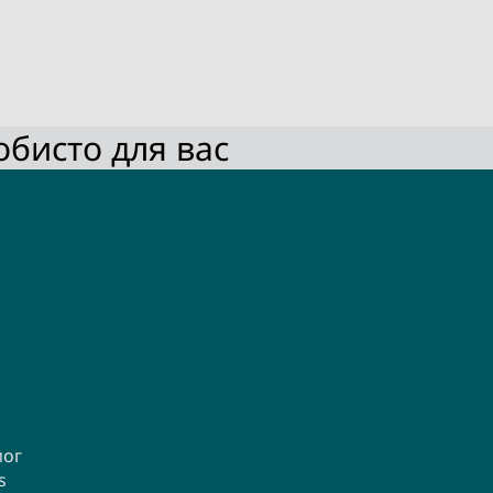
обисто для вас
мог
s