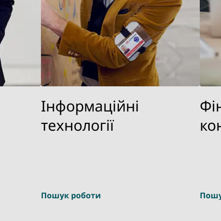
Інформаційні
Фі
технології
ко
Пошук роботи
Пошу