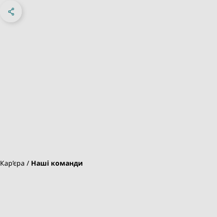
Share on Facebook
Share on X
Share on linkedIn
Sosyal Medya
Кар’єра
Наші команди