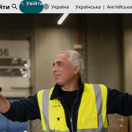
Увійти
йти
Україна
Українська
Англійська
Open Search