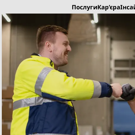
Послуги
Кар’єра
Інса