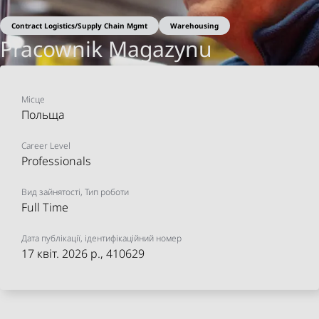
Contract Logistics/Supply Chain Mgmt
Warehousing
Pracownik Magazynu
Logistycznego (M/K/N)
Share on Facebook
Share on X
Share on linkedIn
Share via email
Застосувати зараз
Місце
Sosyal Medya
Завантажити
Польща
Career Level
Professionals
Вид зайнятості, Тип роботи
Full Time
Дата публікації, ідентифікаційний номер
17 квіт. 2026 р.
, 410629