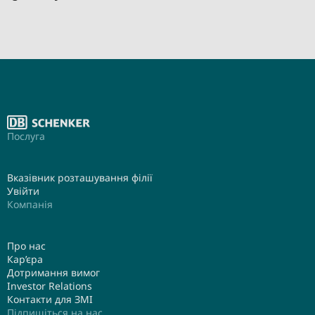
Послуга
Вказівник розташування філії
Увійти
Компанія
Про нас
Кар’єра
Дотримання вимог
Investor Relations
Контакти для ЗМІ
Підпишіться на нас