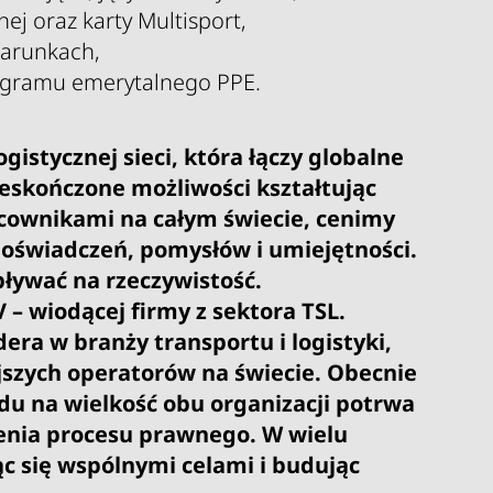
j oraz karty Multisport,
warunkach,
ogramu emerytalnego PPE.
ogistycznej sieci, która łączy globalne
ieskończone możliwości kształtując
racownikami na całym świecie, cenimy
doświadczeń, pomysłów i umiejętności.
ływać na rzeczywistość.
V – wiodącej firmy z sektora TSL.
era w branży transportu i logistyki,
ejszych operatorów na świecie. Obecnie
ędu na wielkość obu organizacji potrwa
zenia procesu prawnego. W wielu
ąc się wspólnymi celami i budując