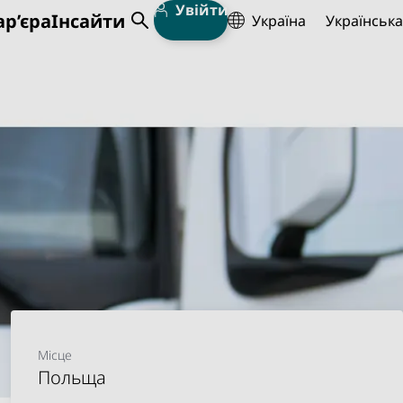
Увійти
ар’єра
Інсайти
Україна
Українська
Open Search
Місце
Польща