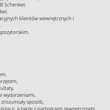
B Schenker,
ker,
acyjnych klientów wewnętrznych i
,
pozytorskim.
ym,
przętem,
ultaty,
mi wydarzeniami,
w zrozumiały sposób,
izacji, a także z partnerami zewnętrznymi.