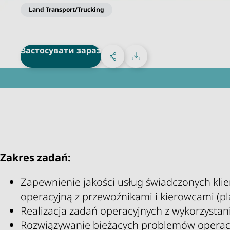
Land Transport/Trucking
Dyspozytor (M/K/N
Share on Facebook
Share on X
Share on linkedIn
Share via email
Застосувати зараз
Sosyal Medya
Завантажити
Zakres zadań:
Zapewnienie jakości usług świadczonych kli
operacyjną z przewoźnikami i kierowcami (pla
Realizacja zadań operacyjnych z wykorzysta
Rozwiązywanie bieżących problemów operacy