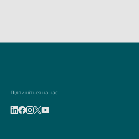
Підпишіться на нас
Share on linkedIn
Share on Facebook
Share on Instagram
Share on X
Share on Youtube