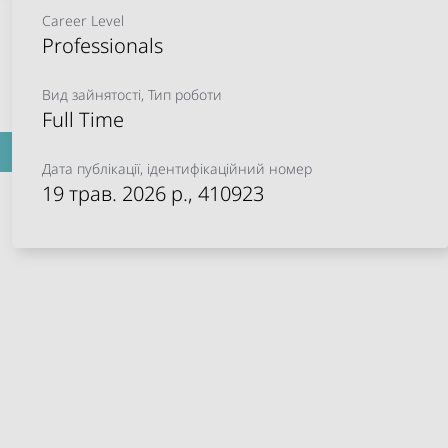
Career Level
Professionals
Вид зайнятості, Тип роботи
Full Time
Дата публікації, ідентифікаційний номер
19 трав. 2026 р.
, 410923