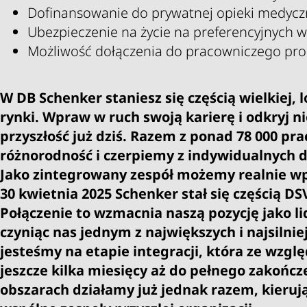
Dofinansowanie do prywatnej opieki medyczne
Ubezpieczenie na życie na preferencyjnych 
Możliwość dołączenia do pracowniczego pr
W DB Schenker staniesz się częścią wielkiej, l
rynki. Wpraw w ruch swoją karierę i odkryj n
przyszłość już dziś. Razem z ponad 78 000 p
różnorodność i czerpiemy z indywidualnych 
Jako zintegrowany zespół możemy realnie wp
30 kwietnia 2025 Schenker stał się częścią DS
Połączenie to wzmacnia naszą pozycję jako lid
czyniąc nas jednym z największych i najsilni
jesteśmy na etapie integracji, która ze wzgl
jeszcze kilka miesięcy aż do pełnego zakońc
obszarach działamy już jednak razem, kieruj