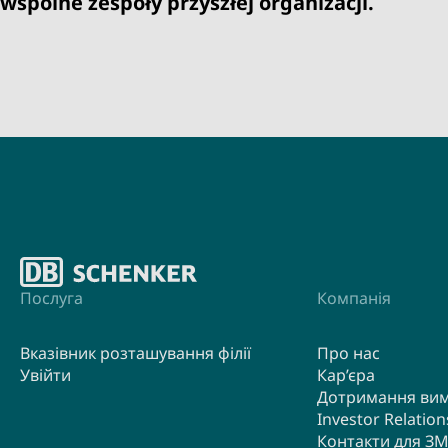
wspólne zespoły przyszłej organizacji.
Послуга
Компанія
Вказівник розташування філії
Про нас
Увійти
Кар’єра
Дотримання ви
Investor Relation
Контакти для ЗМ