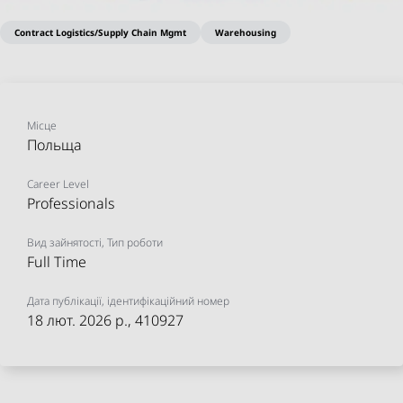
Contract Logistics/Supply Chain Mgmt
Warehousing
Pracownik Magazynu
Logistycznego (M/K/N)
Share on Facebook
Share on X
Share on linkedIn
Share via email
Застосувати зараз
Місце
Sosyal Medya
Завантажити
Польща
Career Level
Professionals
Вид зайнятості, Тип роботи
Full Time
Дата публікації, ідентифікаційний номер
18 лют. 2026 р.
, 410927