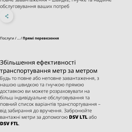
обслуговування ваших потреб
Share on Facebook
Share on X
Share on linkedIn
Sosyal Medya
Послуги
…
Прямі перевезення
Збільшення ефективності
транспортування метр за метром
Будь то повне або неповне завантаження, з
нашою швидкою та гнучкою прямою
доставкою ви можете розраховувати на
більш індивідуальне обслуговування та
повний список варіантів транспортування –
від забирання до вручення. Забронюйте
вантажні метри за допомогою
DSV
LTL
або
DSV
FTL
.