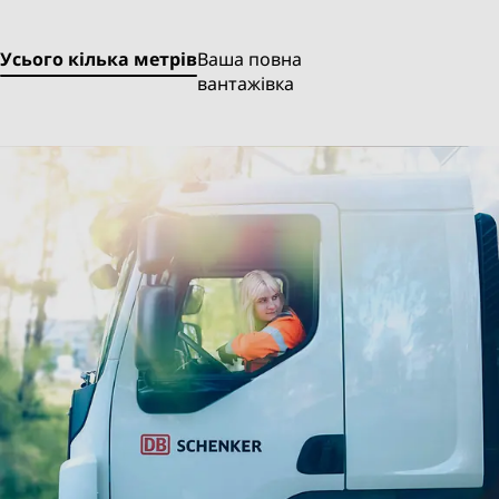
Усього кілька метрів
Ваша повна
вантажівка